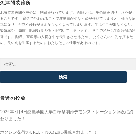
久津間装蹄所
北海道道央圏を中心に、削蹄を行っています。 削蹄とは、牛の蹄を切り、形を整え
ることです。 畜舎で飼われることで運動量が少なく蹄が伸びてしまうと、様々な病
気になり、起立や歩行がままならなくなってしまいます。牛は牛乳が出なくなり、
繁殖率や、肉質、肥育効果の低下を招いてしまいます。 そこで私たち牛削蹄師の出
番です。 酪農、畜産家の大切な牛を長生きさせるため、 たくさんの牛乳を搾るた
め、良い肉を生産するためにわたしたちの仕事があるのです。
検索:
最近の投稿
2026年7月4日酪農学園大学白樺祭削蹄デモンストレーション盛況に終
わりました！
ホクレン発行のGREEN No.320に掲載されました！