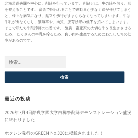
北海道道央圏を中心に、削蹄を行っています。 削蹄とは、牛の蹄を切り、形
を整えることです。 畜舎で飼われることで運動量が少なく蹄が伸びてしまう
と、様々な病気になり、起立や歩行がままならなくなってしまいます。牛は
牛乳が出なくなり、繁殖率や、肉質、肥育効果の低下を招いてしまいます。
そこで私たち牛削蹄師の出番です。 酪農、畜産家の大切な牛を長生きさせる
ため、 たくさんの牛乳を搾るため、良い肉を生産するためにわたしたちの仕
事があるのです。
検索:
最近の投稿
2026年7月4日酪農学園大学白樺祭削蹄デモンストレーション盛況
に終わりました！
ホクレン発行のGREEN No.320に掲載されました！