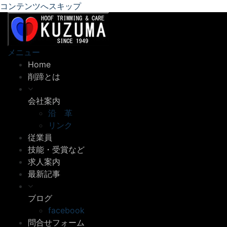
コンテンツへスキップ
メニュー
Home
削蹄とは
会社案内
沿 革
リンク
従業員
技能・受賞など
求人案内
最新記事
ブログ
facebook
問合せフォーム