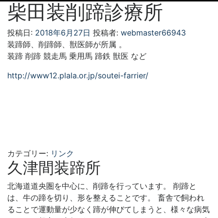
柴田装削蹄診療所
投稿日:
2018年6月27日
投稿者:
webmaster66943
装蹄師、削蹄師、獣医師が所属 。
装蹄 削蹄 競走馬 乗用馬 蹄鉄 獣医 など
http://www12.plala.or.jp/soutei-farrier/
カテゴリー:
リンク
久津間装蹄所
北海道道央圏を中心に、削蹄を行っています。 削蹄と
は、牛の蹄を切り、形を整えることです。 畜舎で飼われ
ることで運動量が少なく蹄が伸びてしまうと、様々な病気